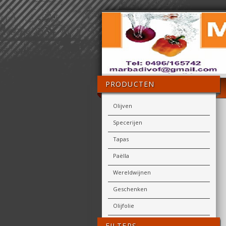
PRODUCTEN
Olijven
Specerijen
Tapas
Paëlla
Wereldwijnen
Geschenken
Olijfolie
FILTERS