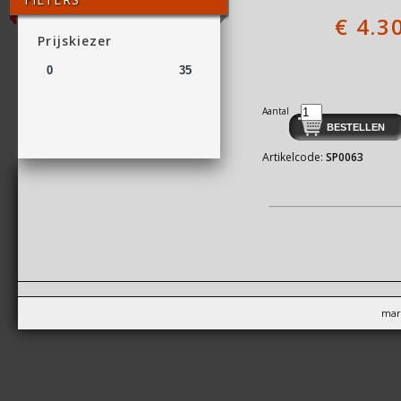
€
4.3
Prijskiezer
Aantal
Artikelcode:
SP0063
mar