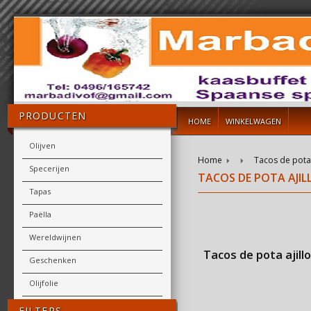
PRODUCTEN
HOME
WINKELWAGEN
Olijven
Home
Tacos de pota 
Specerijen
TACOS DE POTA AJILL
Tapas
Paëlla
Wereldwijnen
Tacos de pota ajillo
Geschenken
Olijfolie
FILTERS