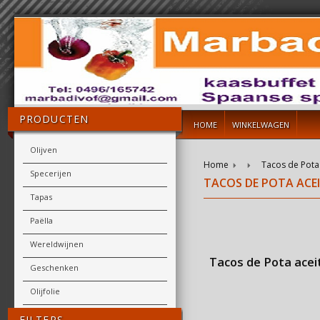
PRODUCTEN
HOME
WINKELWAGEN
Olijven
Home
Tacos de Pota 
Specerijen
TACOS DE POTA ACEIT
Tapas
Paëlla
Wereldwijnen
Tacos de Pota aceit
Geschenken
Olijfolie
FILTERS