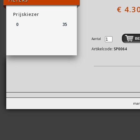
€
4.3
Prijskiezer
Aantal
Artikelcode:
SP0064
mar