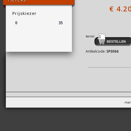
€
4.2
Prijskiezer
Aantal
Artikelcode:
SP0066
mar