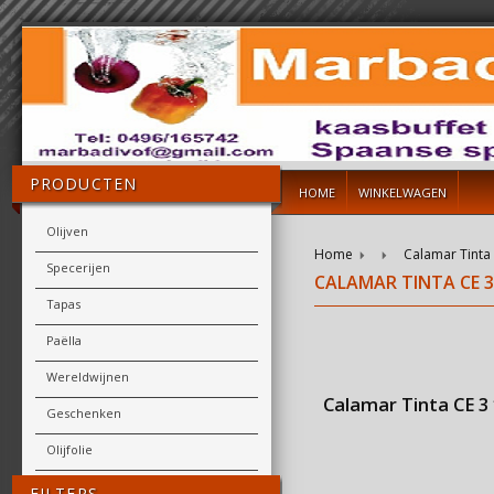
PRODUCTEN
HOME
WINKELWAGEN
Olijven
Home
Calamar Tinta 
Specerijen
CALAMAR TINTA CE 3
Tapas
Paëlla
Wereldwijnen
Calamar Tinta CE 3 
Geschenken
Olijfolie
FILTERS