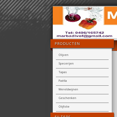
PRODUCTEN
Olijven
Specerijen
Tapas
Paëlla
Wereldwijnen
Geschenken
Olijfolie
FILTERS