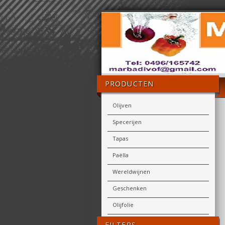
PRODUCTEN
Olijven
Specerijen
Tapas
Paëlla
Wereldwijnen
Geschenken
Olijfolie
FILTERS