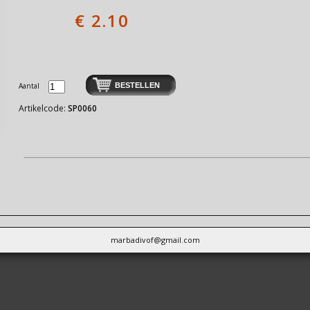
€
2.10
Aantal
Artikelcode:
SP0060
marbadivof@gmail.com