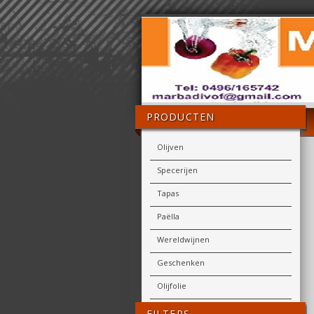
PRODUCTEN
Olijven
Specerijen
Tapas
Paëlla
Wereldwijnen
Geschenken
Olijfolie
FILTERS