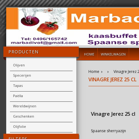
PRODUCTEN
HOME
WINKELWAGEN
Olijven
Home
Vinagre Jerez 2
Specerijen
VINAGRE JEREZ 25 CL
Tapas
Paëlla
Wereldwijnen
Vinagre Jerez 25 cl
Geschenken
Olijfolie
Spaanse sherryazijn
FILTERS